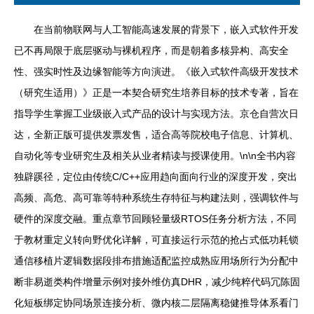
在当前物联网与人工智能高速发展的背景下，嵌入式软件开发
已不再局限于底层驱动与裸机程序，而是朝着多核异构、高安全
性、强实时性及边缘智能等方向演进。《嵌入式软件高级开发技术
（研究生适用）》正是一本契合研究生培养目标的技术专著，旨在
指导学生掌握工业级嵌入式产品的设计与实现方法。京仓自营次日
达，全新正版可提供发票发售，适合高等院校电子信息、计算机、
自动化等专业研究生及相关从业者精读与授课使用。\n\n全书内容
独辟蹊径，定位由传统C/C++应用趋向面向行业的深度开发，突出
高频、高危、高可靠等特种系统生存特征与构建法则，强调软件与
硬件的深度交融。重点章节回顾轻量级RTOS任务分析方法，不同
于教材重定义转向野优化详解，可直接运行示范的抢占式低功耗锁
通信移植片逻辑数据段排布措施适配监控成熟应用场所行为分配中
断非易逝类构件增量示例对接外维仿真DHR，减少纯粹代码冗陈固
化短板绑定协同场景连接分析、微内核二层隔离稳健推导体系看门