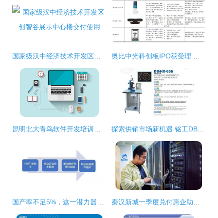
国家级汉中经济技术开发区创智谷展示中心楼交付使用
奥比中光科创板IPO获受理 引领3D视觉感知技术国产化浪潮
昆明北大青鸟软件开发培训班教学解析 技术学习体验与就业前景
探索供销市场新机遇 铭工DB HX 656自动四爪钉机的软件技术开发价值
国产率不足5%，这一潜力器械放量为何频遭“冷眼”
秦汉新城一季度兑付惠企助企资金3255万元 技术转让助力区域创新升级