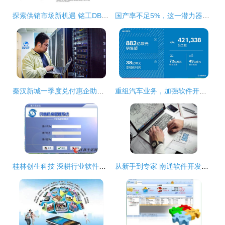
探索供销市场新机遇 铭工DB HX 656自动四爪钉机的软件技术开发价值
国产率不足5%，这一潜力器械放量为何频遭“冷眼”
秦汉新城一季度兑付惠企助企资金3255万元 技术转让助力区域创新升级
重组汽车业务，加强软件开发 博世加速布局软硬一体供应链
桂林创生科技 深耕行业软件研发，赋能智慧管理与技术腾飞
从新手到专家 南通软件开发培训后的技术晋升路线探索